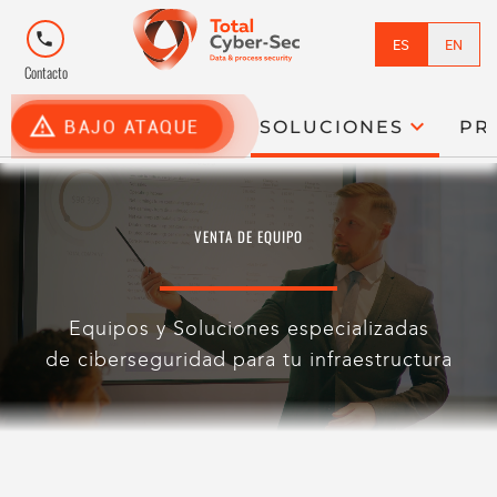
phone
ES
EN
Contacto
report_problem
expand_more
BAJO ATAQUE
SOLUCIONES
PR
VENTA DE EQUIPO
Equipos y Soluciones especializadas
de ciberseguridad para tu infraestructura