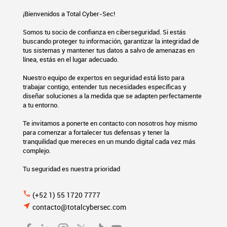
¡Bienvenidos a Total Cyber-Sec!
Somos tu socio de confianza en ciberseguridad. Si estás
buscando proteger tu información, garantizar la integridad de
tus sistemas y mantener tus datos a salvo de amenazas en
línea, estás en el lugar adecuado.
Nuestro equipo de expertos en seguridad está listo para
trabajar contigo, entender tus necesidades específicas y
diseñar soluciones a la medida que se adapten perfectamente
a tu entorno.
Te invitamos a ponerte en contacto con nosotros hoy mismo
para comenzar a fortalecer tus defensas y tener la
tranquilidad que mereces en un mundo digital cada vez más
complejo.
Tu seguridad es nuestra prioridad
phone
(+52 1) 55 1720 7777
near_me
contacto@totalcybersec.com