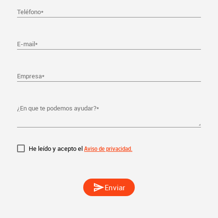
Teléfono
*
E-mail
*
Empresa
*
¿En que te podemos ayudar?
*
He leído y acepto el
Aviso de privacidad.
send
Enviar