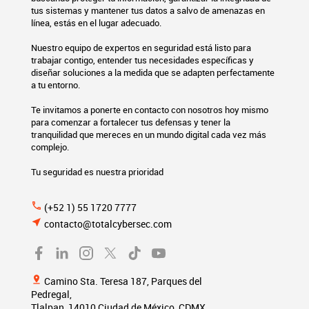
tus sistemas y mantener tus datos a salvo de amenazas en
línea, estás en el lugar adecuado.
Nuestro equipo de expertos en seguridad está listo para
trabajar contigo, entender tus necesidades específicas y
diseñar soluciones a la medida que se adapten perfectamente
a tu entorno.
Te invitamos a ponerte en contacto con nosotros hoy mismo
para comenzar a fortalecer tus defensas y tener la
tranquilidad que mereces en un mundo digital cada vez más
complejo.
Tu seguridad es nuestra prioridad
phone
(+52 1) 55 1720 7777
near_me
contacto@totalcybersec.com
pin_drop
Camino Sta. Teresa 187, Parques del
Pedregal,
Tlalpan, 14010 Ciudad de México, CDMX