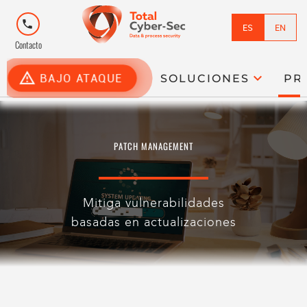
phone
ES
EN
Contacto
report_problem
expand_more
BAJO ATAQUE
SOLUCIONES
PR
PATCH MANAGEMENT
Mitiga vulnerabilidades
basadas en actualizaciones