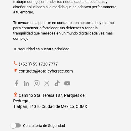
trabajar contigo, entender tus necesidades específicas y
diseñar soluciones a la medida que se adapten perfectamente
a tu entorno.
Te invitamos a ponerte en contacto con nosotros hoy mismo
para comenzar a fortalecer tus defensas y tener la
tranquilidad que mereces en un mundo digital cada vez más
complejo.
Tu seguridad es nuestra prioridad
phone
(+52 1) 55 1720 7777
near_me
contacto@totalcybersec.com
pin_drop
Camino Sta. Teresa 187, Parques del
Pedregal,
Tlalpan, 14010 Ciudad de México, CDMX
Consultoría de Seguridad