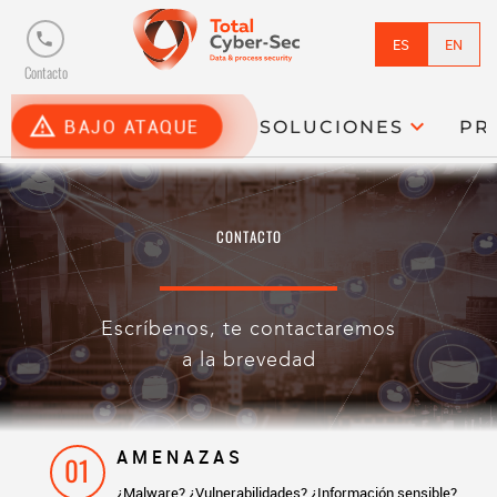
phone
ES
EN
Contacto
report_problem
expand_more
BAJO ATAQUE
SOLUCIONES
PR
CONTACTO
Escríbenos, te contactaremos
a la brevedad
AMENAZAS
01
¿Malware? ¿Vulnerabilidades? ¿Información sensible?